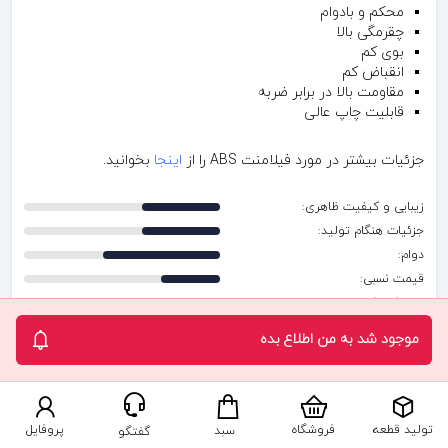
محکم و بادوام
چقرمگی بالا
بوی کم
انقباض کم
مقاومت بالا در برابر ضربه
قابلیت چاپ عالی
جزئیات بیشتر در مورد فیلامنت ABS را از
اینجا
بخوانید.
زیبایی و کیفیت ظاهری:
جزئیات هنگام تولید:
دوام:
قیمت نسبی:
انعطاف پذیری:
استحکام:
موجود شد به من اطلاع بده
ویژگی ها
تولید قطعه
فروشگاه
پروفایل
سبد
گفتگو