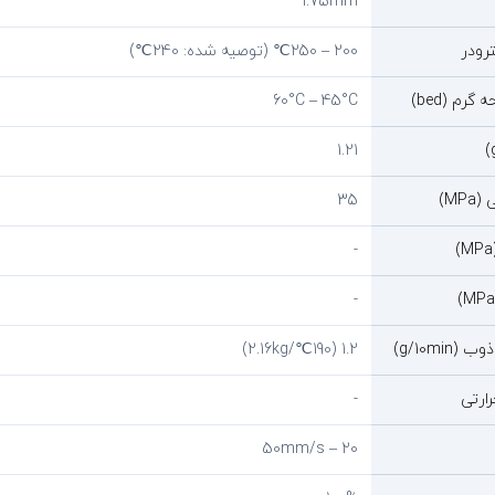
1.75mm
ترودر
200 – 250℃ (توصیه شده: 240℃)
گرم (bed)
60°C – 45°C
1.21
M)
35
-
-
g/10mi)
1.2 (190℃/2.16kg)
ارتی
-
20 – 50mm/s