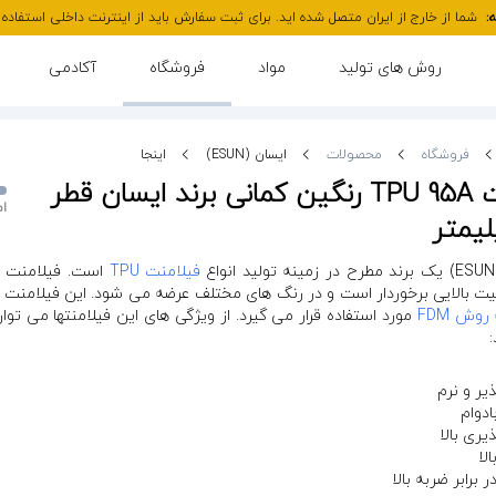
:
شما از خارج از ایران متصل شده اید. برای ثبت سفارش باید از اینترنت داخلی استفاده ک
روش های تولید
مواد
فروشگاه
آکادمی
فروشگاه
محصولات
ایسان (ESUN)
اینجا
فیلامنت TPU 95A رنگین کمانی برند ایسان قطر
ام
فیلامنت TPU
فیت بالایی برخوردار است و در رنگ های مختلف عرضه می شود. این فیلامنت 
وش FDM
مورد استفاده قرار می گیرد. از ویژگی های این فیلامنتها می توان
:
یر و نرم
دوام
یری بالا
لا
 برابر ضربه بالا