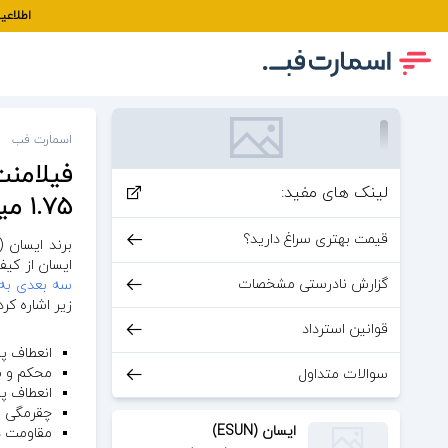
اطلاعیه
اسمارت فب
لینک های مفید:
1.75 میلیمتر
قیمت بهتری سراغ دارید؟
برند ایسان (ESUN) یک برند مطرح در زمینه تولید انواع
ایسان از کی
گزارش نادرستی مشخصات
سه بعدی به ر
زیر اشاره کرد
قوانین استرداد
انعطاف پذ
محکم و با
سوالات متداول
انعطاف پذ
چقرمگی با
ایسان (ESUN)
مقاومت در