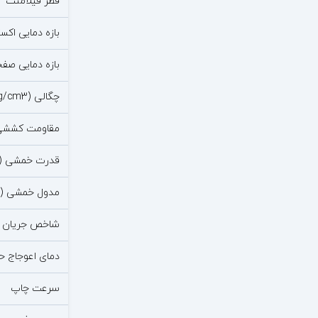
قطر فیلامنت
بازه دمایی اکس
بازه دمایی صفحه 
چگالی (g/cm3)
مقاومت کششی (Pa
قدرت خمشی (MPa)
مدول خمشی (MPa)
شاخص جریان ذوب (n
دمای اعوجاج حر
سرعت چاپ