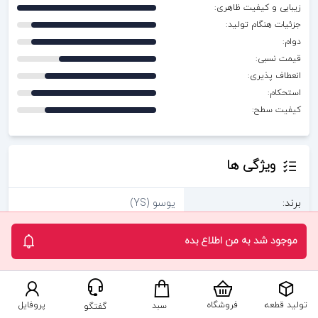
زیبایی و کیفیت ظاهری:
جزئیات هنگام تولید:
دوام:
قیمت نسبی:
انعطاف پذیری:
استحکام:
کیفیت سطح:
ویژگی ها
برند:
یوسو (YS)
جنس:
رزین دندان پزشکی (Dental Resin)
موجود شد به من اطلاع بده
رنگ:
رنگ پوست
کشور مبدا:
چين
تولید قطعه
فروشگاه
پروفایل
سبد
گفتگو