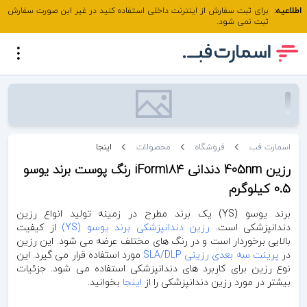
اطلاعیه:
برای ثبت سفارش از اینترنت داخلی استفاده کنید در غیر این صورت سفارش
ثبت نمی شود.
اسمارت فب
فروشگاه
محصولات
اینجا
رزین 405nm دندانی iForm18۴ رنگ پوست برند یوسو
0.5 کیلوگرم
برند یوسو (YS) یک برند مطرح در زمینه تولید انواع رزین
دندانپزشکی است.
رزین دندانپزشکی برند یوسو (YS)
از کیفیت
بالایی برخوردار است و در رنگ های مختلف عرضه می شود. این رزین
در
پرینت سه بعدی رزینی SLA/DLP
مورد استفاده قرار می گیرد. این
نوع رزین برای کاربرد های دندانپزشکی استفاده می شود. جزئیات
بیشتر در مورد رزین دندانپزشکی را از
اینجا
بخوانید.