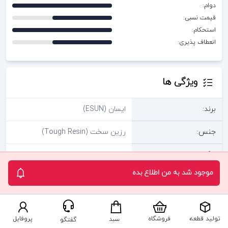
دوام:
قیمت نسبی:
استحکام:
انعطاف پذیری:
ویژگی ها
برند:
ایسان (ESUN)
جنس:
رزین سخت (Tough Resin)
رنگ:
مشکی
موجود شد به من اطلاع بده
کشور مبدا:
چين
ابعاد بسته بندی:
205×105×105 میلیمتر
تولید قطعه
فروشگاه
پروفایل
سبد
گفتگو
وزن بسته بندی:
0.61 کیلوگرم