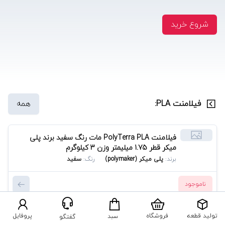
شروع خرید
فیلامنت PLA:
همه
فیلامنت PolyTerra PLA مات رنگ سفید برند پلی
میکر قطر 1.75 میلیمتر وزن 3 کیلوگرم
برند:
پلی میکر (polymaker)
رنگ:
سفید
ناموجود
فیلامنت PolyTerra PLA مات رنگ مشکی ذغالی برند
تولید قطعه
فروشگاه
پروفایل
سبد
گفتگو